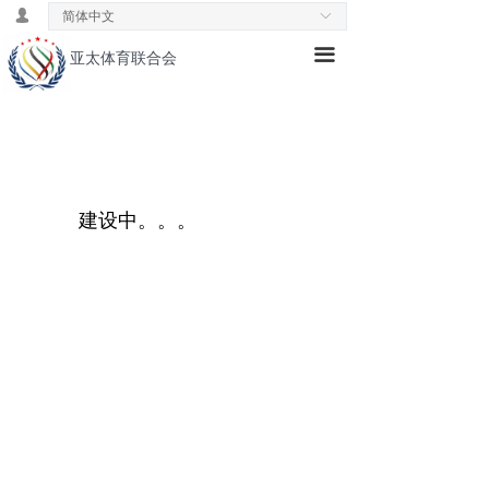
넙
简体中文
ꀅ
首页
끀
亚太体育联合会
ꁕ
主席致辞
ꁕ
理念& 愿景
ꁕ
历史发展
建设中。。。
ꁕ
中国领导小组
ꁕ
专业委员会
ꄃ
新闻速递
ꄃ
公益活动
ꄃ
国际交流
ꁕ
国际教育