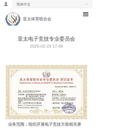
넙
简体中文
ꀅ
首页
끀
亚太体育联合会
ꁕ
主席致辞
ꁕ
理念& 愿景
亚太电子竞技专业委员会
ꁕ
历史发展
2025-02-23
17:49
ꁕ
中国领导小组
ꁕ
专业委员会
ꄃ
新闻速递
ꄃ
公益活动
ꄃ
国际交流
ꁕ
国际教育
业务范围：组织开展电子竞技方面相关赛