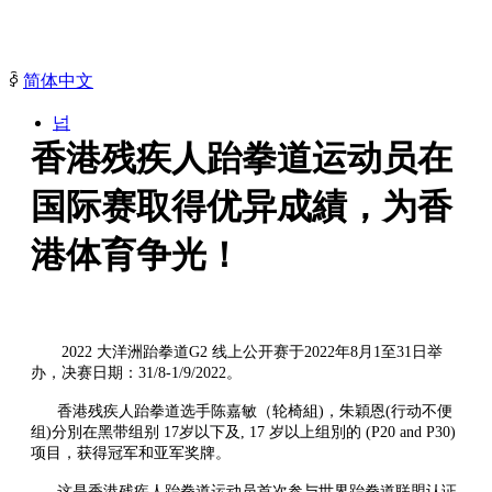
ꀅ
简体中文
넙
香港残疾人跆拳道运动员在
끀
ꁲ
国际赛取得优异成績，为香
亚太体育联合会
首
港体育争光！
页
ꁕ
主
席
致
2022 大洋洲跆拳道G2 线上公开赛于2022年8月1至31日举
辞
办，决赛日期：31/8-1/9/2022。
ꁕ
香港残疾人跆拳道选手陈嘉敏（轮椅組)，朱穎恩(行动不便
理
组)分別在黑带组别 17岁以下及, 17 岁以上组別的 (P20 and P30)
念
项目，获得冠军和亚军奖牌。
&
愿
这是香港残疾人跆拳道运动员首次参与世界跆拳道联盟认证