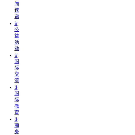
闻
速
递
ꄃ
公
益
活
动
ꄃ
国
际
交
流
ꁕ
国
际
教
育
ꁕ
商
务