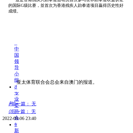
景
的国际G级比赛，並首次为香港残疾人跆拳道项目贏得历史性好
成绩。
ꁕ
历
史
发
展
ꁕ
中
国
领
导
小
组
亚太体育联合会总会来自澳门的报道。
ꁕ
专
业
ꄴ
前一篇：
无
委
ꄲ
后一篇：
无
员
会
2022-09-06
23:40
ꄃ
新