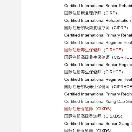
Certified International Senior Rehab
国际注册康复理疗师（CIRP）
Certified International Rehabilitatio
国际注册初级康复理疗师（CIPRP）
Certified International Primary Rehab
Certified International Regimen Hea
国际注册养生保健师（CIRHCE）
国际注册高级养生保健师（CISRHC
Certified International Senior Reg
国际注册养生保健师（CIRHCE）
Certified International Regimen Hea
国际注册初级养生保健师（CIPRHC
Certified International Primary Reg
Certified International Xiang Dao Shi
国际注册香道师（CIXDS）
国际注册高级香道师（CISXDS）
Certified International Senior Xiang
国际注册香道师（CIXDS）