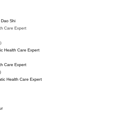
g Dao Shi
lth Care Expert
E）
atic Health Care Expert
alth Care Expert
）
atic Health Care Expert
ur