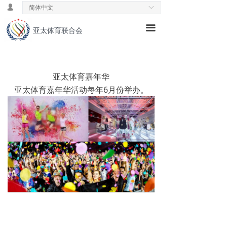
넙
简体中文
ꀅ
首页
끀
亚太体育联合会
ꁕ
主席致辞
ꁕ
理念& 愿景
亚太体育嘉年华
ꁕ
历史发展
亚太体育嘉年华活动每年6月份举办。
ꁕ
中国领导小组
ꁕ
专业委员会
ꄃ
新闻速递
ꄃ
公益活动
ꄃ
国际交流
ꁕ
国际教育